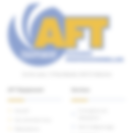
Za De Lana, 15 Rue Bazter, 64210 Arbonne
AFT Équipement
Services
Accueil
Conception et
réalisation
Qui sommes nous
SAV & dépannage
Réalisations