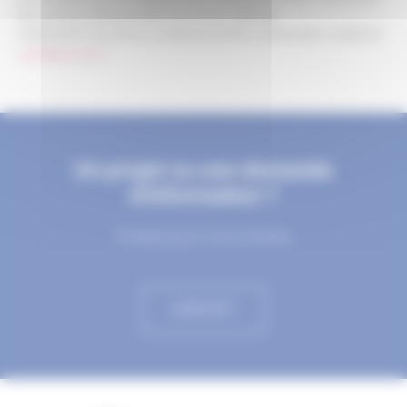
de cuisine professionnelle, bar à vins, matériels.
Collectivité vous avez un projet de cantine, restauration collective
contactez nous !
Un projet ou une demande
d'information ?
N’hesitez pas à nous contacter
CONTACT